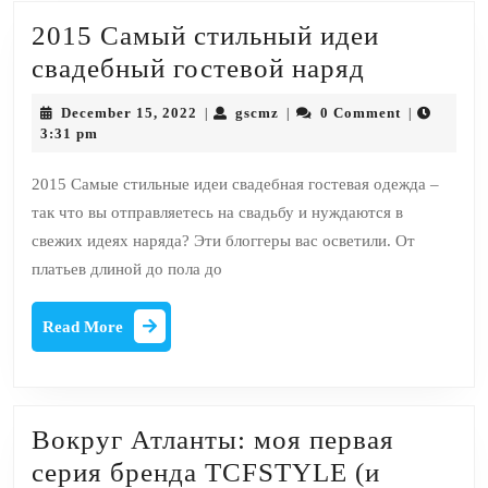
2015 Самый стильный идеи
2015
свадебный гостевой наряд
Самый
December
gscmz
December 15, 2022
gscmz
0 Comment
|
|
|
стильный
15,
3:31 pm
2022
идеи
2015 Самые стильные идеи свадебная гостевая одежда –
свадебны
так что вы отправляетесь на свадьбу и нуждаются в
гостевой
свежих идеях наряда? Эти блоггеры вас осветили. От
наряд
платьев длиной до пола до
Read
Read More
More
Вокруг Атланты: моя первая
серия бренда TCFSTYLE (и