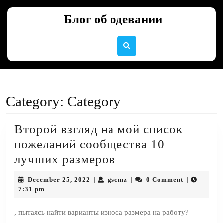
Skip
to
Блог об одевании
content
Skip
to
content
Category:
Category
Второй взгляд на мой список
пожеланий сообщества 10
Второй
лучших размеров
взгляд
December
gscmz
December 25, 2022
gscmz
0 Comment
|
|
|
на
25,
7:31 pm
2022
мой
, пытаясь найти варианты износа размера на работу?
список