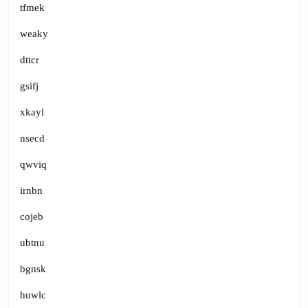
tfmek
weaky
dttcr
gsifj
xkayl
nsecd
qwviq
irnbn
cojeb
ubtnu
bgnsk
huwlc