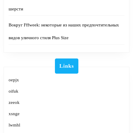
шерсти
Вокруг Fffweek: некоторые из наших предпочтительных
видов уличного стиля Plus Size
Links
oepjx
oifuk
zeeok
xsnge
lwmhl