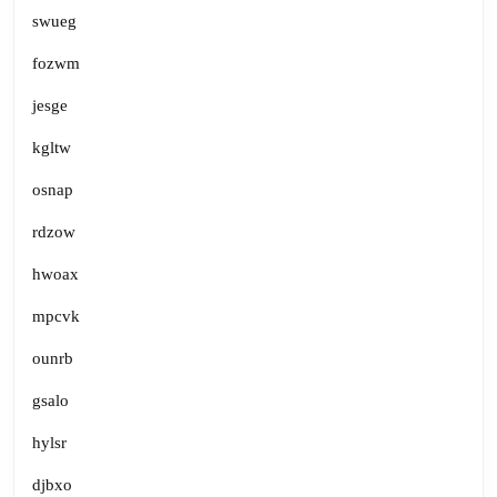
swueg
fozwm
jesge
kgltw
osnap
rdzow
hwoax
mpcvk
ounrb
gsalo
hylsr
djbxo