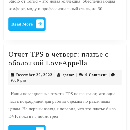
Studio от Torrid – это новая коллекция, обеспечивающая
пожеланий
комфорт, моду и профессиональный стиль, до 30.
сообщества
10
Read
Read More
More
лучших
размеров
Отчет TPS в четверг: платье с
Отчет
оболочкой LoveAppella
TPS
December
gscmz
December 20, 2022
gscmz
0 Comment
|
|
|
в
20,
9:06 pm
2022
четверг:
. Наши повседневные отчеты TPS показывают, что одна
платье
часть подходящей для работы одежды по различным
с
ценам. На первый взгляд я поверил, что это платье было
оболочкой
DVF, пока я не посмотрел
LoveAppella