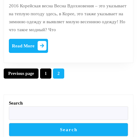
Olte
2016 Корейская весна Весна Вдохновения – это указывает
Outfit
на теплую погоду здесь, в Корее, это также указывает на
Inspirations
зимнюю одежду и выявляет милую весеннюю одежду! Но
что такое модный? Что
Read
Read More
More
Posts
Previous page
1
2
Page
Page
navigation
Search
Search