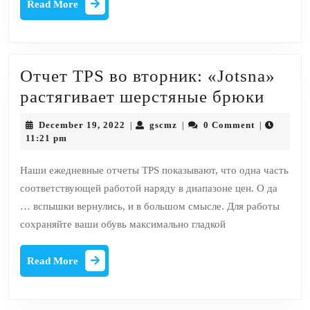
Read
Read More
More
Отчет TPS во вторник: «Jotsna»
Отче
растягивает шерстяные брюки
TPS
December
gscmz
December 19, 2022
gscmz
0 Comment
|
|
|
во
19,
11:21 pm
2022
вторн
Наши ежедневные отчеты TPS показывают, что одна часть
«Jots
соответствующей работой наряду в диапазоне цен. О да
растя
… вспышки вернулись, и в большом смысле. Для работы
шерс
сохраняйте ваши обувь максимально гладкой
брюк
Read
Read More
More