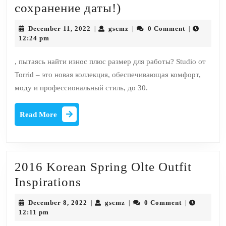
Вокруг
сохранение даты!)
Атланты:
December
gscmz
December 11, 2022
gscmz
0 Comment
|
|
|
моя
11,
12:24 pm
2022
первая
, пытаясь найти износ плюс размер для работы? Studio от
серия
Torrid – это новая коллекция, обеспечивающая комфорт,
бренда
моду и профессиональный стиль, до 30.
TCFSTYLE
(и
Read
Read More
More
сохранение
даты!)
2016 Korean Spring Olte Outfit
2016
Inspirations
Korean
December
gscmz
December 8, 2022
gscmz
0 Comment
|
|
|
Spring
8,
12:11 pm
2022