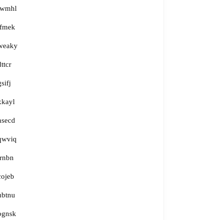
lwmhl
tfmek
weaky
dttcr
gsifj
xkayl
nsecd
qwviq
irnbn
cojeb
ubtnu
bgnsk