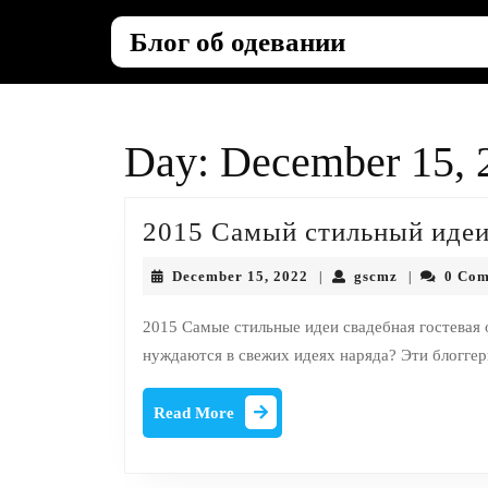
Skip
to
Блог об одевании
content
Skip
to
content
Day:
December 15, 
2015 Самый стильный идеи
December
gscmz
December 15, 2022
gscmz
0 Co
|
|
15,
2022
2015 Самые стильные идеи свадебная гостевая о
нуждаются в свежих идеях наряда? Эти блоггеры
Read
Read More
More