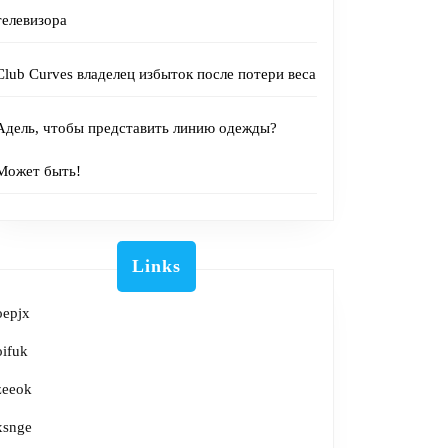
телевизора
Club Curves владелец избыток после потери веса
Адель, чтобы представить линию одежды?
Может быть!
Links
oepjx
oifuk
zeeok
xsnge