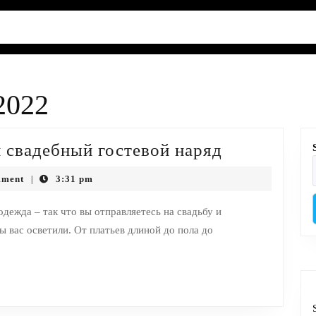
2022
2015
 свадебный гостевой наряд
Самый
mment
3:31 pm
|
стильный
идеи
дежда – так что вы отправляетесь на свадьбу и
 вас осветили. От платьев длиной до пола до
свадебный
гостевой
наряд