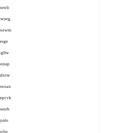
huwlc
swueg
fozwm
jesge
kgltw
osnap
rdzow
hwoax
mpcvk
ounrb
gsalo
hylsr