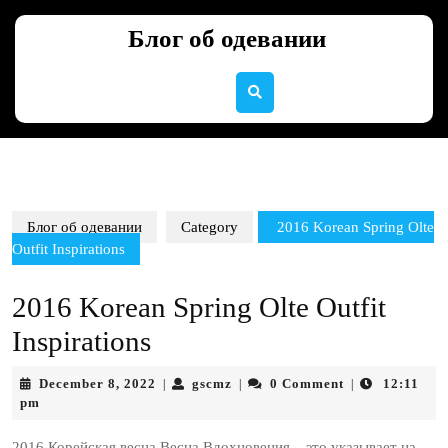
Skip
to
Блог об одевании
content
Skip
to
content
Блог об одевании
Category
2016 Korean Spring Olte
Outfit Inspirations
2016 Korean Spring Olte Outfit
Inspirations
December
gscmz
December 8, 2022
gscmz
0 Comment
12:11
|
|
|
8,
pm
2022
2016 Корейская весна Весна Вдохновения – это указывает на