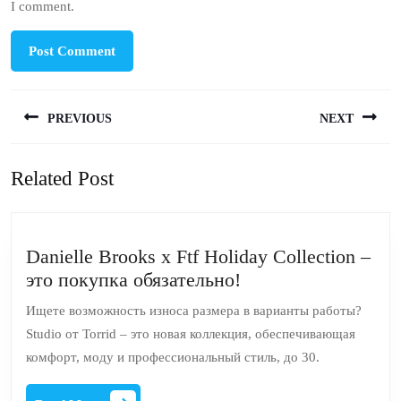
I comment.
Post
PREVIOUS
NEXT
navigation
Previous
Next
Related Post
post:
post:
Danielle Brooks x Ftf Holiday Collection –
Danielle
это покупка обязательно!
Brooks
Ищете возможность износа размера в варианты работы?
x
Studio от Torrid – это новая коллекция, обеспечивающая
Ftf
комфорт, моду и профессиональный стиль, до 30.
Holiday
Collection
Read