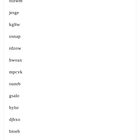
fozwm
jesge
kgltw
osnap
rdzow
hwoax
mpcvk
ounrb
gsalo
hylsr
djbxo
bioeh