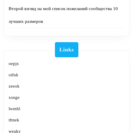
Второй взгляд на мой список пожеланий сообщества 10
лучших размеров
Links
oepjx
oifuk
zeeok
xsnge
lwmhl
tfmek
weaky