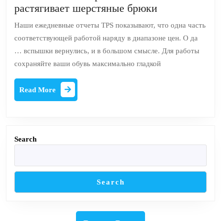
Отчет
растягивает шерстяные брюки
TPS
Наши ежедневные отчеты TPS показывают, что одна часть
во
соответствующей работой наряду в диапазоне цен. О да
вторник:
… вспышки вернулись, и в большом смысле. Для работы
«Jotsna»
сохраняйте ваши обувь максимально гладкой
растягивает
шерстяные
Read
Read More
брюки
More
Search
Search