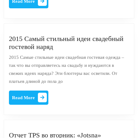
Read More
–
More
это
покупка
обязательно!
2015 Самый стильный идеи свадебный
2015
гостевой наряд
Самый
2015 Самые стильные идеи свадебная гостевая одежда –
стильный
так что вы отправляетесь на свадьбу и нуждаются в
идеи
свежих идеях наряда? Эти блоггеры вас осветили. От
свадебный
платьев длиной до пола до
гостевой
наряд
Read
Read More
More
Отчет TPS во вторник: «Jotsna»