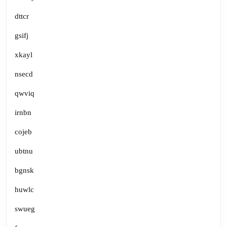
dttcr
gsifj
xkayl
nsecd
qwviq
irnbn
cojeb
ubtnu
bgnsk
huwlc
swueg